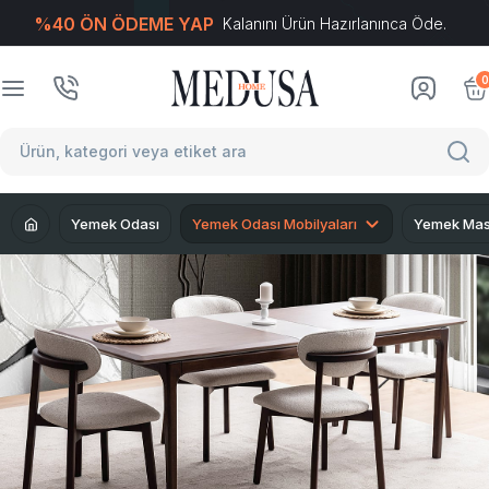
%40 ÖN ÖDEME YAP
Kalanını Ürün Hazırlanınca Öde.
T
-Soft
E-Ticaret
Sistemleriyle Hazırlanmıştır.
0
Yemek Odası
Yemek Odası Mobilyaları
Yemek Mas