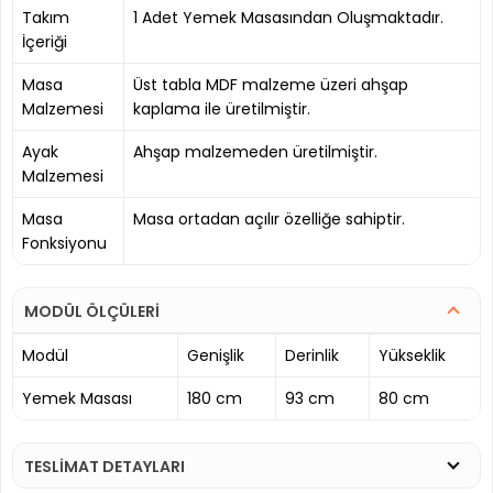
Takım
1 Adet Yemek Masasından Oluşmaktadır.
İçeriği
Masa
Üst tabla MDF malzeme üzeri ahşap
Malzemesi
kaplama ile üretilmiştir.
Ayak
Ahşap malzemeden üretilmiştir.
Malzemesi
Masa
Masa ortadan açılır özelliğe sahiptir.
Fonksiyonu
MODÜL ÖLÇÜLERİ
Modül
Genişlik
Derinlik
Yükseklik
Yemek Masası
180 cm
93 cm
80 cm
TESLİMAT DETAYLARI