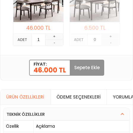
46.000
TL
6.500
TL
+
+
ADET
ADET
-
-
FIYAT:
Sepete Ekle
46.000 TL
ÜRÜN ÖZELLIKLERI
ÖDEME SEÇENEKLERI
YORUMLA
TEKNİK ÖZELLİKLER
Özellik
Açıklama