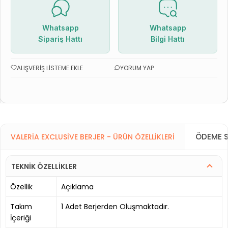
Whatsapp
Whatsapp
Sipariş Hattı
Bilgi Hattı
ALIŞVERIŞ LISTEME EKLE
YORUM YAP
ÖDEME S
VALERIA EXCLUSIVE BERJER - ÜRÜN ÖZELLIKLERI
TEKNİK ÖZELLİKLER
Özellik
Açıklama
Takım
1 Adet Berjerden Oluşmaktadır.
İçeriği