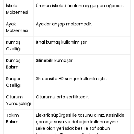
İskelet
Ürünün iskeleti fırınlanmış gürgen ağacıdır.
Malzemesi
Ayak
Ayaklar ahşap malzemedir.
Malzemesi
Kumaş
İthal kumaş kullanılmıştır.
Özelliği
Kumaş
Silinebilir kumaştır.
Bakımı
Sünger
35 dansite HR sünger kullanılmıştır.
Özelliği
Oturum
Oturumu orta sertliktedir.
Yumuşaklığı
Takım
Elektrik süpürgesi ile tozunu alınız. Kesinlikle
Bakımı
çamaşır suyu ve deterjan kullanmayınız.
Leke olan yeri ıslak bez ile saf sabun