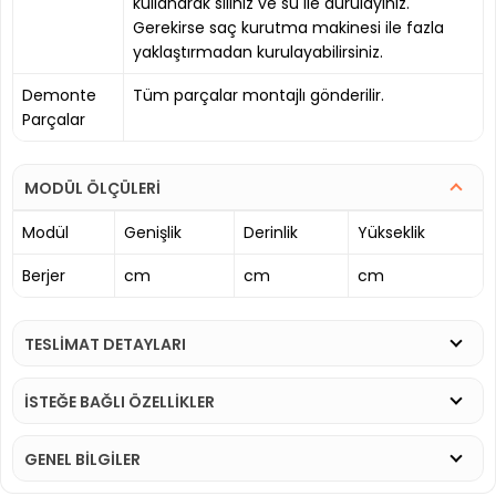
kullanarak siliniz ve su ile durulayınız.
Gerekirse saç kurutma makinesi ile fazla
yaklaştırmadan kurulayabilirsiniz.
Demonte
Tüm parçalar montajlı gönderilir.
Parçalar
MODÜL ÖLÇÜLERİ
Modül
Genişlik
Derinlik
Yükseklik
Berjer
cm
cm
cm
TESLİMAT DETAYLARI
İSTEĞE BAĞLI ÖZELLİKLER
GENEL BİLGİLER