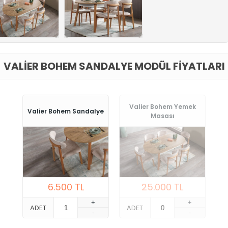
VALIER BOHEM SANDALYE MODÜL FIYATLARI
Valier Bohem Yemek
Valier Bohem Sandalye
Masası
6.500
TL
25.000
TL
+
+
ADET
ADET
-
-