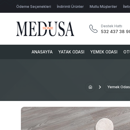
Ödeme Seçenekleri
İndirimli Ürünler
Mutlu Müşteriler
İlet
Destek Hattı
532 437 38 9
ANASAYFA
YATAK ODASI
YEMEK ODASI
OT
Yemek Odas