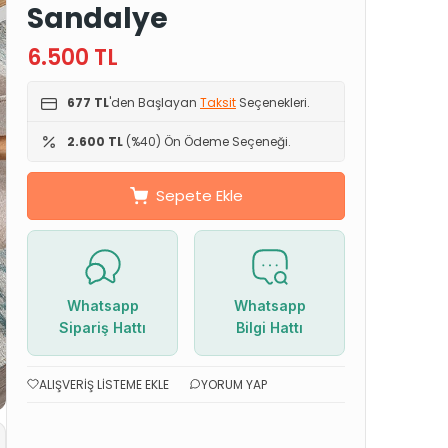
Sandalye
6.500
TL
677 TL
'den Başlayan
Taksit
Seçenekleri.
2.600 TL
(%40) Ön Ödeme Seçeneği.
Sepete Ekle
Whatsapp
Whatsapp
Sipariş Hattı
Bilgi Hattı
ALIŞVERIŞ LISTEME EKLE
YORUM YAP