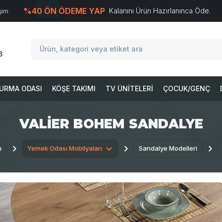
%40 ÖN ÖDEME YAP
Kalanını Ürün Hazırlanınca Öde.
işim
T
-Soft
E-Ticaret
Sistemleriyle Hazırlanmıştır.
8
URMA ODASI
KÖŞE TAKIMI
TV ÜNITELERI
ÇOCUK/GENÇ
VALIER BOHEM SANDALYE
ı
Yemek Odası Mobilyaları
Sandalye Modelleri