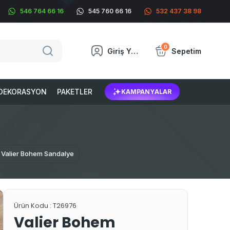
546 764 66 16
545 760 66 16
532 437 38 98
0
Giriş Yap
Sepetim
DEKORASYON
PAKETLER
KAMPANYALAR
Valier Bohem Sandalye
Ürün Kodu :
T26976
Valier Bohem