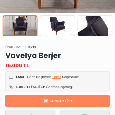
Ürün Kodu :
T31630
Vavelya Berjer
15.000
TL
1.563 TL
'den Başlayan
Taksit
Seçenekleri.
6.000 TL
(%40) Ön Ödeme Seçeneği.
Sepete Ekle