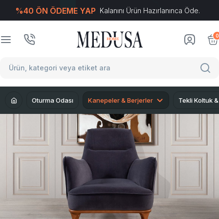
%40 ÖN ÖDEME YAP
Kalanını Ürün Hazırlanınca Öde.
T
-Soft
E-Ticaret
Sistemleriyle Hazırlanmıştır.
0
Oturma Odası
Kanepeler & Berjerler
Tekli Koltuk &