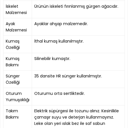
İskelet
Ürünün iskeleti fırınlanmış gürgen ağacıdır.
Malzemesi
Ayak
Ayaklar ahşap malzemedir.
Malzemesi
Kumaş
İthal kumaş kullanılmıştır.
Özelliği
Kumaş
Silinebilir kumaştır.
Bakımı
Sünger
35 dansite HR sünger kullanılmıştır.
Özelliği
Oturum
Oturumu orta sertliktedir.
Yumuşaklığı
Takım
Elektrik süpürgesi ile tozunu alınız. Kesinlikle
Bakımı
çamaşır suyu ve deterjan kullanmayınız.
Leke olan yeri ıslak bez ile saf sabun