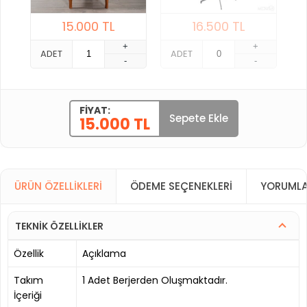
15.000
TL
16.500
TL
+
+
ADET
ADET
-
-
FIYAT:
Sepete Ekle
15.000 TL
ÜRÜN ÖZELLIKLERI
ÖDEME SEÇENEKLERI
YORUMLA
TEKNİK ÖZELLİKLER
Özellik
Açıklama
Takım
1 Adet Berjerden Oluşmaktadır.
İçeriği