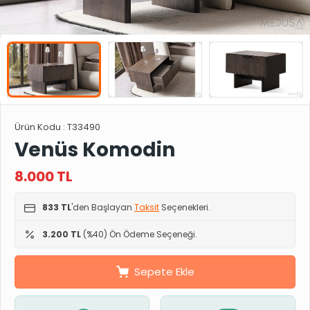
Ürün Kodu :
T33490
Venüs Komodin
8.000
TL
833 TL
'den Başlayan
Taksit
Seçenekleri.
3.200 TL
(%40) Ön Ödeme Seçeneği.
Sepete Ekle