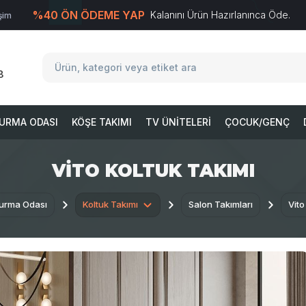
%40 ÖN ÖDEME YAP
Kalanını Ürün Hazırlanınca Öde.
işim
T
-Soft
E-Ticaret
Sistemleriyle Hazırlanmıştır.
8
URMA ODASI
KÖŞE TAKIMI
TV ÜNITELERI
ÇOCUK/GENÇ
VITO KOLTUK TAKIMI
urma Odası
Koltuk Takımı
Salon Takımları
Vito