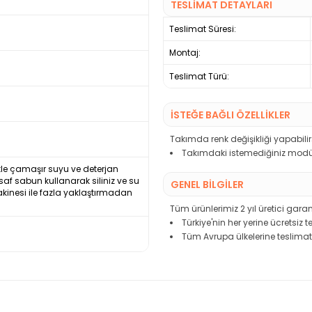
TESLİMAT DETAYLARI
Teslimat Süresi:
Montaj:
Teslimat Türü:
İSTEĞE BAĞLI ÖZELLİKLER
Takımda renk değişikliği yapabilirs
Takımdaki istemediğiniz modülü
likle çamaşır suyu ve deterjan
 saf sabun kullanarak siliniz ve su
GENEL BİLGİLER
akinesi ile fazla yaklaştırmadan
Tüm ürünlerimiz 2 yıl üretici garant
Türkiye'nin her yerine ücretsiz 
Tüm Avrupa ülkelerine teslimat