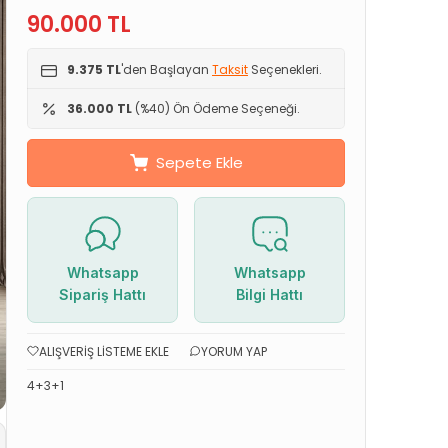
90.000
TL
9.375 TL
'den Başlayan
Taksit
Seçenekleri.
36.000 TL
(%40) Ön Ödeme Seçeneği.
Sepete Ekle
Whatsapp
Whatsapp
Sipariş Hattı
Bilgi Hattı
ALIŞVERIŞ LISTEME EKLE
YORUM YAP
4+3+1