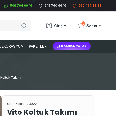
546 764 66 16
545 760 66 16
532 437 38 98
0
Giriş Yap
Sepetim
DEKORASYON
PAKETLER
KAMPANYALAR
 Koltuk Takımı
Ürün Kodu :
23922
Vito Koltuk Takımı