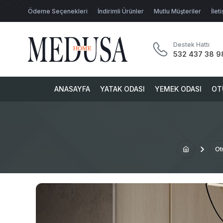
Ödeme Seçenekleri
İndirimli Ürünler
Mutlu Müşteriler
İlet
Destek Hattı
532 437 38 9
ANASAYFA
YATAK ODASI
YEMEK ODASI
OT
Ot