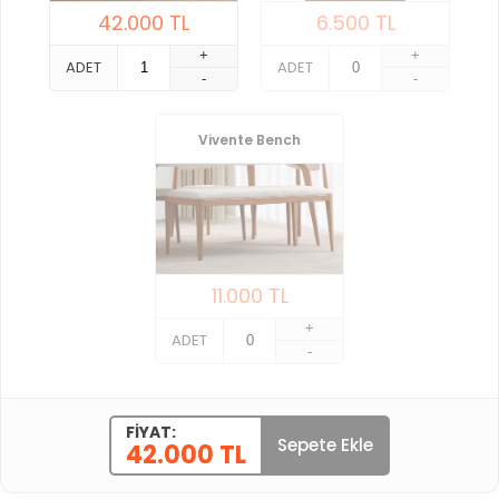
42.000
TL
6.500
TL
+
+
ADET
ADET
-
-
Vivente Bench
11.000
TL
+
ADET
-
FIYAT:
Sepete Ekle
42.000 TL