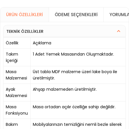
ÜRÜN ÖZELLIKLERI
ÖDEME SEÇENEKLERI
YORUMLA
TEKNİK ÖZELLİKLER
Özellik
Açıklama
Takım
1 Adet Yemek Masasından Oluşmaktadır.
İçeriği
Masa
Üst tabla MDF malzeme üzeri lake boya ile
Malzemesi
üretilmiştir.
Ayak
Ahşap malzemeden üretilmiştir.
Malzemesi
Masa
Masa ortadan açılır özelliğe sahip değildir.
Fonksiyonu
Bakım
Mobilyalarınızın temizliğini nemli bezle silerek