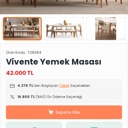
Ürün Kodu :
T28284
Vivente Yemek Masası
42.000
TL
4.375 TL
'den Başlayan
Taksit
Seçenekleri.
16.800 TL
(%40) Ön Ödeme Seçeneği.
Sepete Ekle