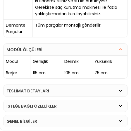
kullanarak siliniz ve su ile durulayınız.
Gerekirse saç kurutma makinesi ile fazla
yaklaştırmadan kurulayabilirsiniz.
Demonte
Tüm parçalar montajlı gönderilir.
Parçalar
MODÜL ÖLÇÜLERİ
Modül
Genişlik
Derinlik
Yükseklik
Berjer
115 cm
105 cm
75 cm
TESLİMAT DETAYLARI
İSTEĞE BAĞLI ÖZELLİKLER
GENEL BİLGİLER