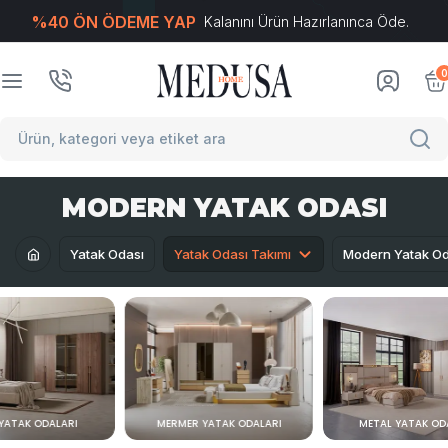
%40 ÖN ÖDEME YAP
Kalanını Ürün Hazırlanınca Öde.
T
-Soft
E-Ticaret
Sistemleriyle Hazırlanmıştır.
0
MODERN YATAK ODASI
Yatak Odası
Yatak Odası Takımı
Modern Yatak Od
 YATAK ODALARI
MERMER YATAK ODALARI
METAL YATAK OD