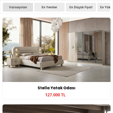
Varsayılan
En Yeniler
En Düşük Fiyat
En Yüks
Stella Yatak Odası
127.000 TL