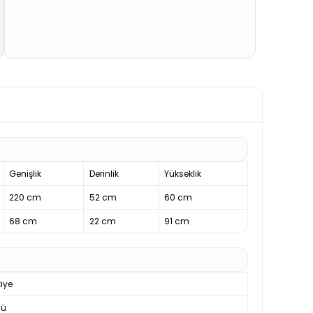
Genişlik
Derinlik
Yükseklik
220 cm
52 cm
60 cm
68 cm
22 cm
91 cm
iye
nü