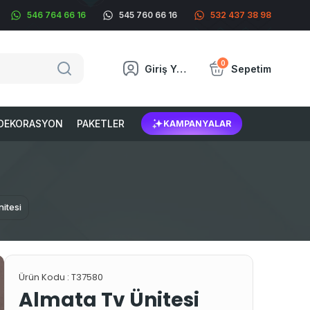
546 764 66 16
545 760 66 16
532 437 38 98
0
Giriş Yap
Sepetim
DEKORASYON
PAKETLER
KAMPANYALAR
itesi
Ürün Kodu :
T37580
Almata Tv Ünitesi