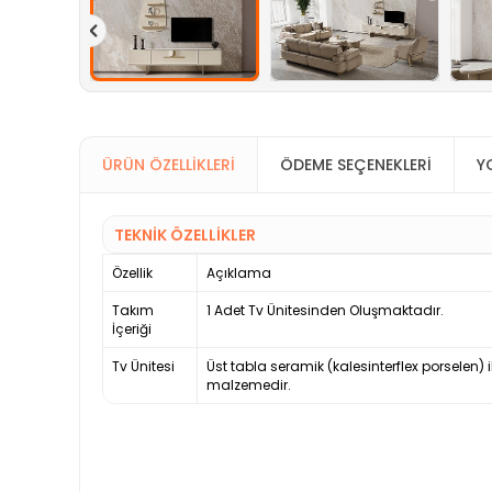
ÜRÜN ÖZELLIKLERI
ÖDEME SEÇENEKLERI
Y
TEKNİK ÖZELLİKLER
Özellik
Açıklama
Takım
1 Adet Tv Ünitesinden Oluşmaktadır.
İçeriği
Tv Ünitesi
Üst tabla seramik (kalesinterflex porselen) i
malzemedir.