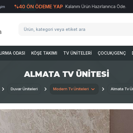
%40 ÖN ÖDEME YAP
Kalanını Ürün Hazırlanınca Öde.
işim
T
-Soft
E-Ticaret
Sistemleriyle Hazırlanmıştır.
8
URMA ODASI
KÖŞE TAKIMI
TV ÜNITELERI
ÇOCUK/GENÇ
ALMATA TV ÜNITESI
Duvar Üniteleri
Modern Tv Üniteleri
Almata Tv Ün