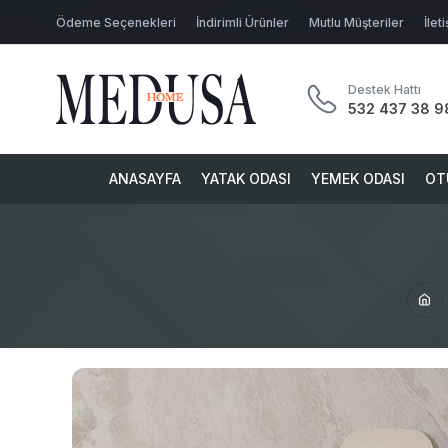
Ödeme Seçenekleri
İndirimli Ürünler
Mutlu Müşteriler
İlet
Destek Hattı
532 437 38 9
ANASAYFA
YATAK ODASI
YEMEK ODASI
OT