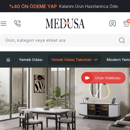
%40 ÖN ÖDEME YAP
Kalanını Ürün Hazırlanınca Öde.
T
-Soft
E-Ticaret
Sistemleriyle Hazırlanmıştır.
0
Yemek Odası
Yemek Odası Takımları
Modern Yeme
Ürün Videosu