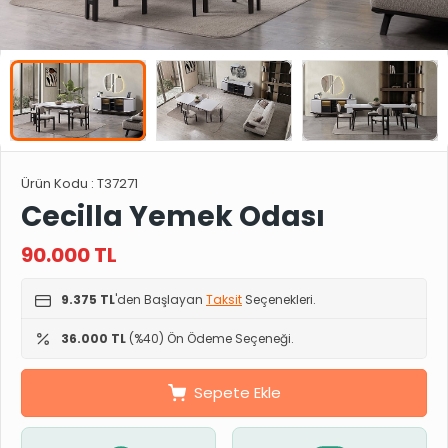
Ürün Kodu :
T37271
Cecilla Yemek Odası
90.000
TL
9.375 TL
'den Başlayan
Taksit
Seçenekleri.
36.000 TL
(%40) Ön Ödeme Seçeneği.
Sepete Ekle