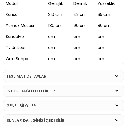
Modül
Genişlik
Derinlik
Yükseklik
Konsol
210 cm
43 cm
85 cm
Yemek Masası
180 cm
90 cm
80 cm
Sandalye
cm
cm
cm
Tv Ünitesi
cm
cm
cm
Orta Sehpa
cm
cm
cm
TESLİMAT DETAYLARI
İSTEĞE BAĞLI ÖZELLİKLER
GENEL BİLGİLER
BUNLAR DA İLGINIZI ÇEKEBILIR