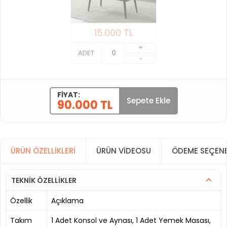
15.000
TL
+
ADET
-
FIYAT:
Sepete Ekle
90.000 TL
ÜRÜN ÖZELLIKLERI
ÜRÜN VIDEOSU
ÖDEME SEÇENE
TEKNİK ÖZELLİKLER
Özellik
Açıklama
Takım
1 Adet Konsol ve Aynası, 1 Adet Yemek Masası,