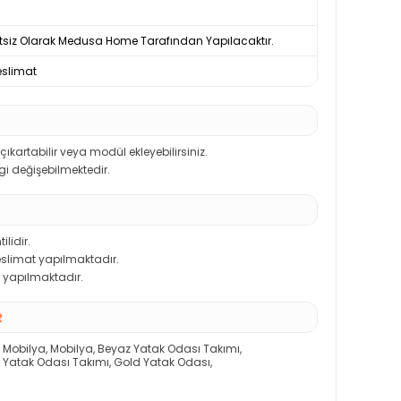
tsiz Olarak Medusa Home Tarafından Yapılacaktır.
slimat
kartabilir veya modül ekleyebilirsiniz.
ngi değişebilmektedir.
ilidir.
teslimat yapılmaktadır.
 yapılmaktadır.
R
i Mobilya
,
Mobilya
,
Beyaz Yatak Odası Takımı
,
lik Yatak Odası Takımı
,
Gold Yatak Odası
,