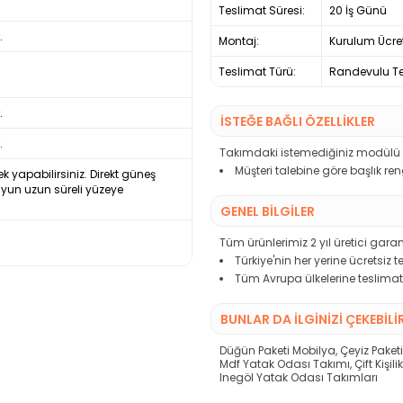
Teslimat Süresi:
20 İş Günü
.
Montaj:
Kurulum Ücre
Teslimat Türü:
Randevulu Te
.
İSTEĞE BAĞLI ÖZELLİKLER
.
Takımdaki istemediğiniz modülü çı
Müşteri talebine göre başlık re
ek yapabilirsiniz. Direkt güneş
uyun uzun süreli yüzeye
GENEL BİLGİLER
Tüm ürünlerimiz 2 yıl üretici garant
Türkiye'nin her yerine ücretsiz 
Tüm Avrupa ülkelerine teslimat
BUNLAR DA İLGINIZI ÇEKEBILI
Düğün Paketi Mobilya
,
Çeyiz Paket
Mdf Yatak Odası Takımı
,
Çift Kişi
Inegöl Yatak Odası Takımları