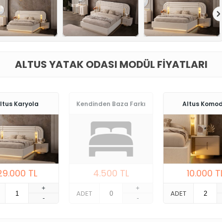
ALTUS YATAK ODASI MODÜL FIYATLARI
ltus Karyola
Kendinden Baza Farkı
Altus Komod
29.000
TL
4.500
TL
10.000
T
+
+
ADET
ADET
-
-