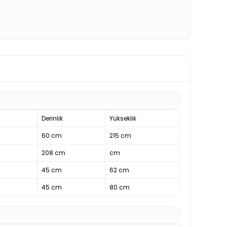
Derinlik
Yükseklik
60 cm
215 cm
208 cm
cm
45 cm
62 cm
45 cm
80 cm