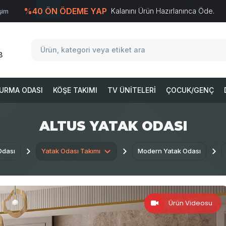
%40 ÖN ÖDEME YAP
Kalanını Ürün Hazırlanınca Öde.
işim
T
-Soft
E-Ticaret
Sistemleriyle Hazırlanmıştır.
8
URMA ODASI
KÖŞE TAKIMI
TV ÜNITELERI
ÇOCUK/GENÇ
ALTUS YATAK ODASI
Odası
Yatak Odası Takımı
Modern Yatak Odası
Ürün Videosu