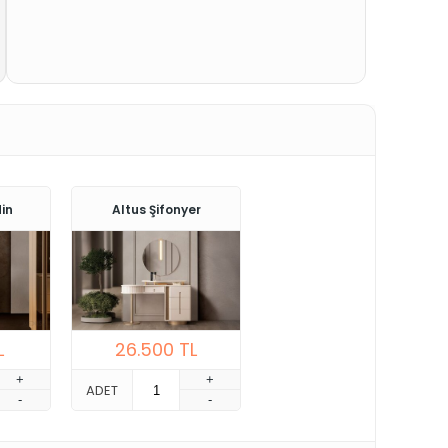
in
Altus Şifonyer
L
26.500
TL
+
+
ADET
-
-