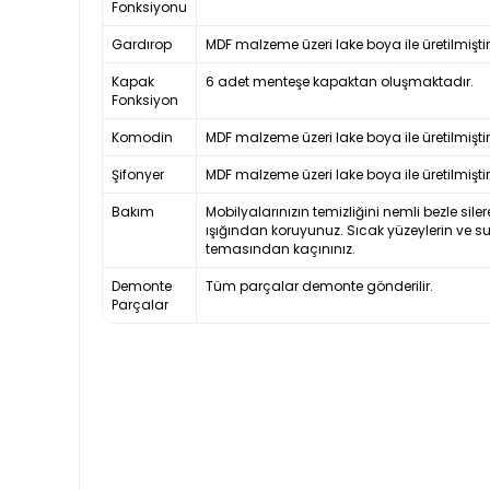
Fonksiyonu
Gardırop
MDF malzeme üzeri lake boya ile üretilmiştir
Kapak
6 adet menteşe kapaktan oluşmaktadır.
Fonksiyon
Komodin
MDF malzeme üzeri lake boya ile üretilmiştir
Şifonyer
MDF malzeme üzeri lake boya ile üretilmiştir
Bakım
Mobilyalarınızın temizliğini nemli bezle siler
ışığından koruyunuz. Sıcak yüzeylerin ve s
temasından kaçınınız.
Demonte
Tüm parçalar demonte gönderilir.
Parçalar