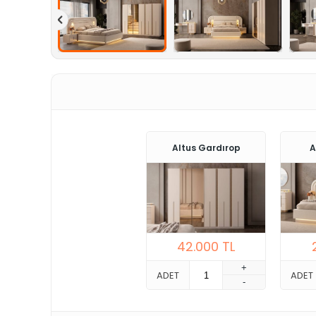
Altus Gardırop
A
42.000
TL
+
ADET
ADET
-