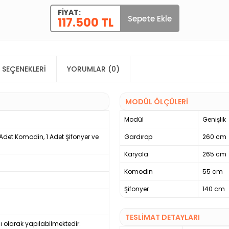
FIYAT:
Sepete Ekle
117.500 TL
 SEÇENEKLERI
YORUMLAR (0)
MODÜL ÖLÇÜLERİ
Modül
Genişlik
2 Adet Komodin, 1 Adet Şifonyer ve
Gardırop
260 cm
Karyola
265 cm
Komodin
55 cm
Şifonyer
140 cm
TESLİMAT DETAYLARI
ı olarak yapılabilmektedir.