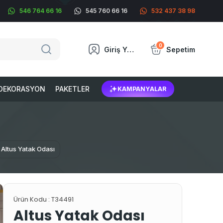
546 764 66 16
545 760 66 16
532 437 38 98
0
Giriş Yap
Sepetim
DEKORASYON
PAKETLER
KAMPANYALAR
Altus Yatak Odası
Ürün Kodu :
T34491
Altus Yatak Odası