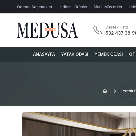
Ödeme Seçenekleri
İndirimli Ürünler
Mutlu Müşteriler
İlet
Destek Hattı
532 437 38 9
ANASAYFA
YATAK ODASI
YEMEK ODASI
OT
Yatak 