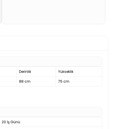
Derinlik
Yükseklik
88 cm
75 cm
20 İş Günü