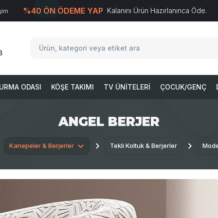
%40 ÖN ÖDEME YAP
Kalanını Ürün Hazırlanınca Öde.
işim
T
-Soft
E-Ticaret
Sistemleriyle Hazırlanmıştır.
8
URMA ODASI
KÖŞE TAKIMI
TV ÜNITELERI
ÇOCUK/GENÇ
ANGEL BERJER
Kanepeler & Berjerler
Tekli Koltuk & Berjerler
Mode