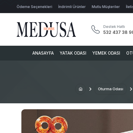
Ödeme Seçenekleri
İndirimli Ürünler
Mutlu Müşteriler
İlet
Destek Hattı
532 437 38 9
ANASAYFA
YATAK ODASI
YEMEK ODASI
OT
Oturma Odası