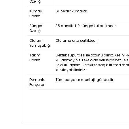
Özelliği
Kumaş
Silinebilir kumaştır.
Bakımı
Sünger
35 dansite HR sünger kullanılmıştır.
Özelliği
Oturum
Oturumu orta sertliktedir.
Yumuşaklığı
Takım
Elektrik süpürgesi ile tozunu alınız. Kesinl
Bakımı
kullanmayınız. Leke olan yeri ıslak bez ile 
ile durulayınız. Gerekirse saç kurutma ma
kurulayabilirsiniz.
Demonte
Tüm parçalar montajlı gönderilir.
Parçalar