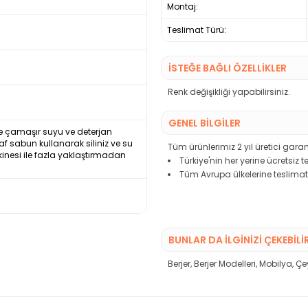
Montaj:
Teslimat Türü:
İSTEĞE BAĞLI ÖZELLİKLER
Renk değişikliği yapabilirsiniz.
GENEL BİLGİLER
ikle çamaşır suyu ve deterjan
saf sabun kullanarak siliniz ve su
Tüm ürünlerimiz 2 yıl üretici garant
kinesi ile fazla yaklaştırmadan
Türkiye'nin her yerine ücretsiz 
Tüm Avrupa ülkelerine teslimat
BUNLAR DA İLGINIZI ÇEKEBILI
Berjer
,
Berjer Modelleri
,
Mobilya
,
Çe