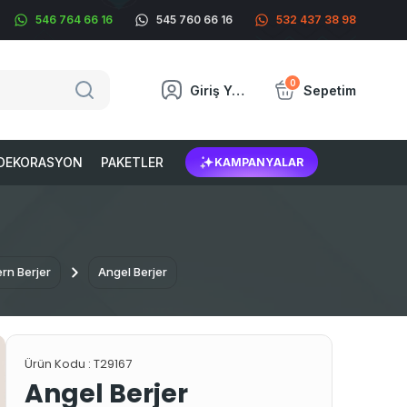
546 764 66 16
545 760 66 16
532 437 38 98
0
Giriş Yap
Sepetim
DEKORASYON
PAKETLER
KAMPANYALAR
rn Berjer
Angel Berjer
Ürün Kodu :
T29167
Angel Berjer