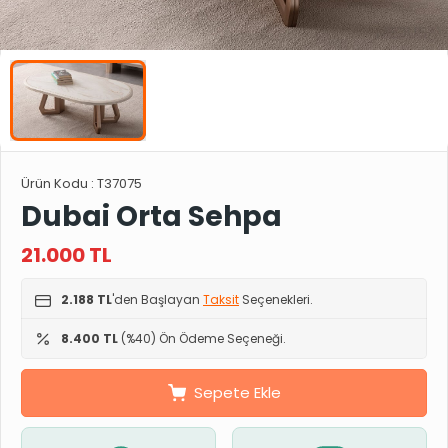
Ürün Kodu :
T37075
Dubai Orta Sehpa
21.000
TL
2.188 TL
'den Başlayan
Taksit
Seçenekleri.
8.400 TL
(%40) Ön Ödeme Seçeneği.
Sepete Ekle