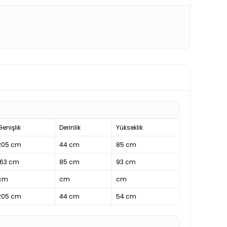
Genişlik
Derinlik
Yükseklik
205 cm
44 cm
85 cm
163 cm
85 cm
93 cm
cm
cm
cm
205 cm
44 cm
54 cm