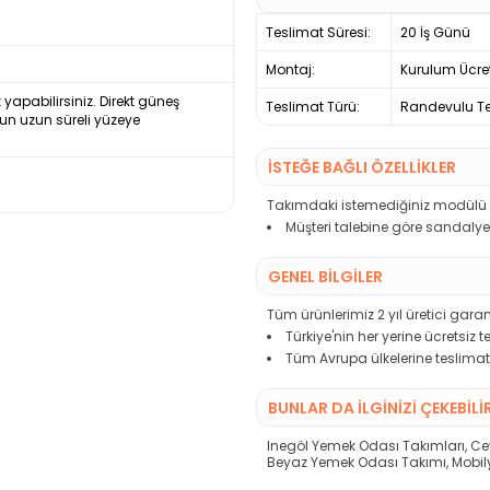
Teslimat Süresi:
20 İş Günü
Montaj:
Kurulum Ücre
k yapabilirsiniz. Direkt güneş
Teslimat Türü:
Randevulu Te
un uzun süreli yüzeye
İSTEĞE BAĞLI ÖZELLİKLER
Takımdaki istemediğiniz modülü çı
Müşteri talebine göre sandalye 
GENEL BİLGİLER
Tüm ürünlerimiz 2 yıl üretici garant
Türkiye'nin her yerine ücretsiz 
Tüm Avrupa ülkelerine teslimat
BUNLAR DA İLGINIZI ÇEKEBILI
Inegöl Yemek Odası Takımları
,
Ce
Beyaz Yemek Odası Takımı
,
Mobil