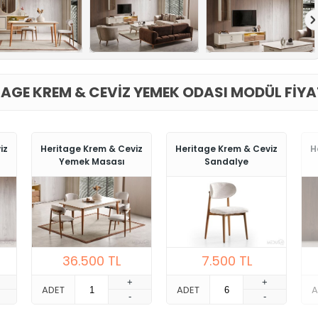
TAGE KREM & CEVIZ YEMEK ODASI MODÜL FIYA
iz
Heritage Krem & Ceviz
Heritage Krem & Ceviz
H
Yemek Masası
Sandalye
36.500
TL
7.500
TL
+
+
ADET
ADET
A
-
-