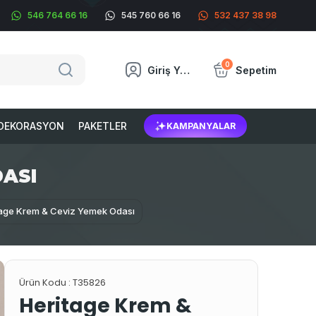
546 764 66 16
545 760 66 16
532 437 38 98
0
Giriş Yap
Sepetim
DEKORASYON
PAKETLER
KAMPANYALAR
DASI
tage Krem & Ceviz Yemek Odası
Ürün Kodu :
T35826
Heritage Krem &