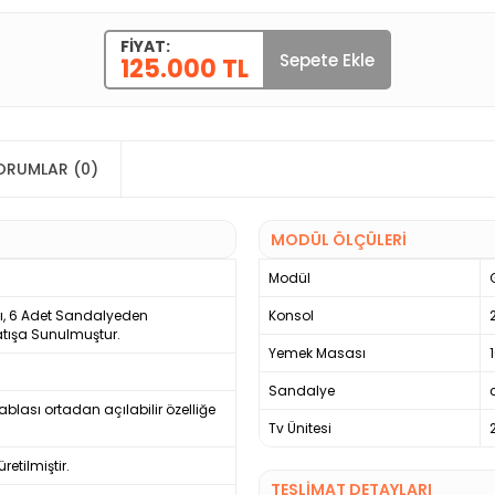
FIYAT:
Sepete Ekle
125.000 TL
ORUMLAR (0)
MODÜL ÖLÇÜLERİ
Modül
sı, 6 Adet Sandalyeden
Konsol
atışa Sunulmuştur.
Yemek Masası
Sandalye
ablası ortadan açılabilir özelliğe
Tv Ünitesi
etilmiştir.
TESLİMAT DETAYLARI