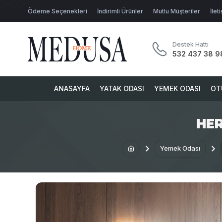
Ödeme Seçenekleri
İndirimli Ürünler
Mutlu Müşteriler
İlet
Destek Hattı
532 437 38 9
ANASAYFA
YATAK ODASI
YEMEK ODASI
OT
HER
Yemek Odası