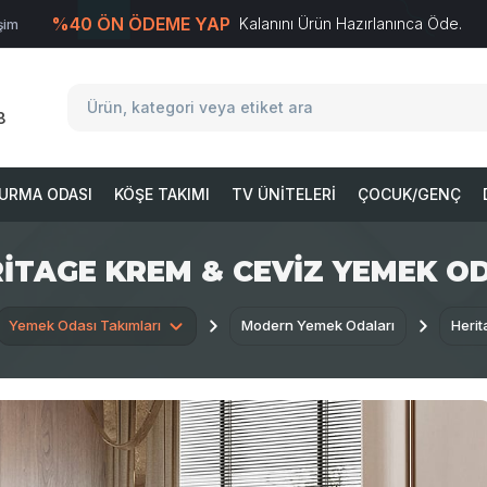
%40 ÖN ÖDEME YAP
Kalanını Ürün Hazırlanınca Öde.
işim
T
-Soft
E-Ticaret
Sistemleriyle Hazırlanmıştır.
8
URMA ODASI
KÖŞE TAKIMI
TV ÜNITELERI
ÇOCUK/GENÇ
ITAGE KREM & CEVIZ YEMEK O
Yemek Odası Takımları
Modern Yemek Odaları
Heri