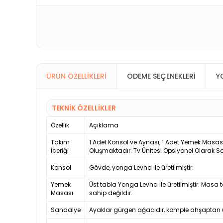
ÜRÜN ÖZELLIKLERI
ÖDEME SEÇENEKLERI
Y
TEKNİK ÖZELLİKLER
Özellik
Açıklama
Takım
1 Adet Konsol ve Aynası, 1 Adet Yemek Masa
İçeriği
Oluşmaktadır. Tv Ünitesi Opsiyonel Olarak S
Konsol
Gövde, yonga Levha ile üretilmiştir.
Yemek
Üst tabla Yonga Levha ile üretilmiştir. Masa t
Masası
sahip değildir.
Sandalye
Ayaklar gürgen ağacıdır, komple ahşaptan ür