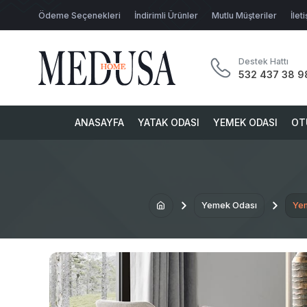
Ödeme Seçenekleri
İndirimli Ürünler
Mutlu Müşteriler
İlet
Destek Hattı
532 437 38 9
ANASAYFA
YATAK ODASI
YEMEK ODASI
OT
Yemek Odası
Yem