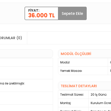
FIYAT:
Sepete Ekle
36.000 TL
ORUMLAR (0)
MODÜL ÖLÇÜLERİ
Modül
Yemek Masası
ile üretilmiştir.
TESLİMAT DETAYLARI
Teslimat Süresi:
20 İş Günü
Montaj:
Kurulum Ücre