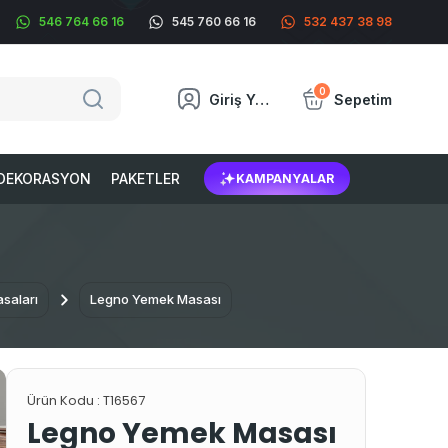
546 764 66 16
545 760 66 16
532 437 38 98
0
Giriş Yap
Sepetim
DEKORASYON
PAKETLER
KAMPANYALAR
saları
Legno Yemek Masası
Ürün Kodu :
T16567
Legno Yemek Masası