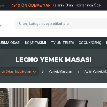
%40 ÖN ÖDEME YAP
Kalanını Ürün Hazırlanınca Öde.
işim
T
-Soft
E-Ticaret
Sistemleriyle Hazırlanmıştır.
8
URMA ODASI
KÖŞE TAKIMI
TV ÜNITELERI
ÇOCUK/GENÇ
LEGNO YEMEK MASASI
ek Odası Mobilyaları
Yemek Masaları
Açılır Yemek Ma