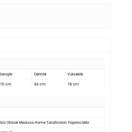
Genişlik
Derinlik
Yükseklik
170 cm
93 cm
78 cm
tsiz Olarak Medusa Home Tarafından Yapılacaktır.