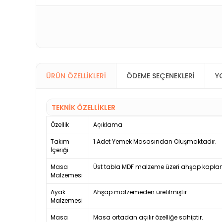
ÜRÜN ÖZELLIKLERI
ÖDEME SEÇENEKLERI
Y
TEKNİK ÖZELLİKLER
Özellik
Açıklama
Takım
1 Adet Yemek Masasından Oluşmaktadır.
İçeriği
Masa
Üst tabla MDF malzeme üzeri ahşap kaplama 
Malzemesi
Ayak
Ahşap malzemeden üretilmiştir.
Malzemesi
Masa
Masa ortadan açılır özelliğe sahiptir.