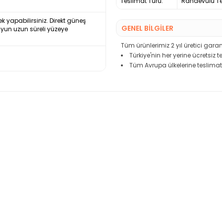
Teslimat Türü:
Randevulu Te
ek yapabilirsiniz. Direkt güneş
GENEL BİLGİLER
uyun uzun süreli yüzeye
Tüm ürünlerimiz 2 yıl üretici garant
Türkiye'nin her yerine ücretsiz 
Tüm Avrupa ülkelerine teslimat