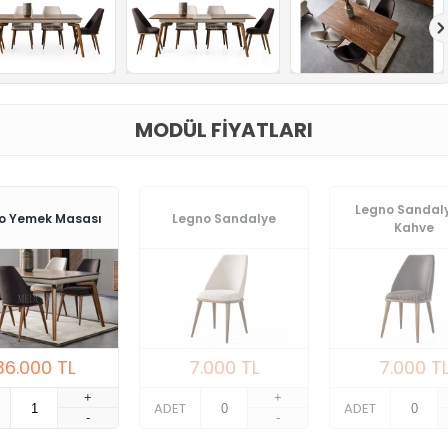
MODÜL FIYATLARI
Legno Sandaly
o Yemek Masası
Legno Sandalye
Kahve
36.000
TL
7.000
TL
7.000
T
+
+
ADET
ADET
-
-