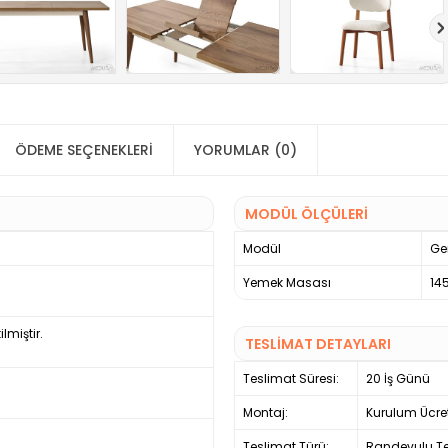
ÖDEME SEÇENEKLERI
YORUMLAR (0)
MODÜL ÖLÇÜLERİ
Modül
Gen
Yemek Masası
14
miştir.
TESLİMAT DETAYLARI
Teslimat Süresi:
20 İş Günü
Montaj:
Kurulum Ücre
Teslimat Türü:
Randevulu Te