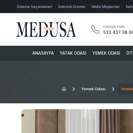
Ödeme Seçenekleri
İndirimli Ürünler
Mutlu Müşteriler
İlet
Destek Hattı
532 437 38 9
ANASAYFA
YATAK ODASI
YEMEK ODASI
OT
Yemek Odası
Yemek 