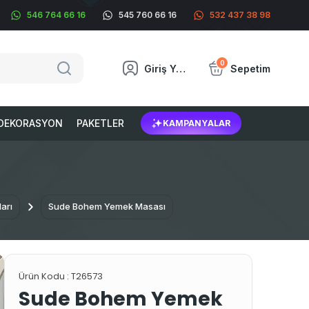
546 764 66 16
545 760 66 16
532 437 38 98
0
Giriş Yap
Sepetim
DEKORASYON
PAKETLER
KAMPANYALAR
arı
Sude Bohem Yemek Masası
Ürün Kodu :
T26573
Sude Bohem Yemek