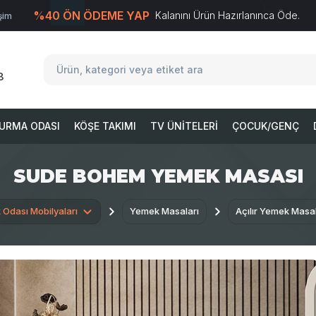
%40 ÖN ÖDEME YAP
Kalanını Ürün Hazırlanınca Öde.
işim
T
-Soft
E-Ticaret
Sistemleriyle Hazırlanmıştır.
8
URMA ODASI
KÖŞE TAKIMI
TV ÜNITELERI
ÇOCUK/GENÇ
SUDE BOHEM YEMEK MASASI
Odası Mobilyaları
Yemek Masaları
Açılır Yemek Masal