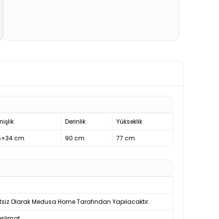
işlik
Derinlik
Yükseklik
5+34 cm
90 cm
77 cm
tsiz Olarak Medusa Home Tarafından Yapılacaktır.
slimat