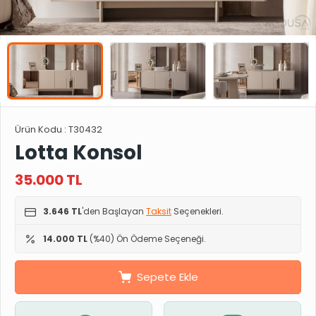
Ürün Kodu :
T30432
Lotta Konsol
35.000
TL
3.646 TL
'den Başlayan
Taksit
Seçenekleri.
14.000 TL
(%40) Ön Ödeme Seçeneği.
Sepete Ekle