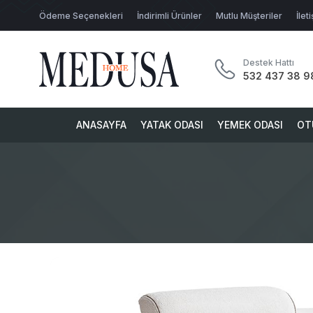
Ödeme Seçenekleri
İndirimli Ürünler
Mutlu Müşteriler
İlet
Destek Hattı
532 437 38 9
ANASAYFA
YATAK ODASI
YEMEK ODASI
OT