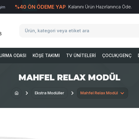
%40 ÖN ÖDEME YAP
Kalanını Ürün Hazırlanınca Öde.
işim
T
-Soft
E-Ticaret
Sistemleriyle Hazırlanmıştır.
8
URMA ODASI
KÖŞE TAKIMI
TV ÜNITELERI
ÇOCUK/GENÇ
MAHFEL RELAX MODÜL
Ekstra Modüller
Mahfel Relax Modül