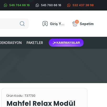
546 764 66 16
545 760 66 16
532 437 38 98
0
Giriş Yap
Sepetim
DEKORASYON
PAKETLER
KAMPANYALAR
Ürün Kodu :
T37730
Mahfel Relax Modül