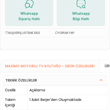
Whatsapp
Whatsapp
Sipariş Hattı
Bilgi Hattı
ALIŞVERIŞ LISTEME EKLE
YORUM YAP
ÜR
MAXIMO MOTORLU TV KOLTUĞU - ÜRÜN ÖZELLIKLERI
TEKNİK ÖZELLİKLER
Özellik
Açıklama
Takım
1 Adet Berjer'den Oluşmaktadır.
İçeriği