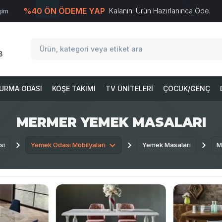
%40 ÖN ÖDEME YAP
Kalanını Ürün Hazırlanınca Öde.
işim
T
-Soft
E-Ticaret
Sistemleriyle Hazırlanmıştır.
8
URMA ODASI
KÖŞE TAKIMI
TV ÜNITELERI
ÇOCUK/GENÇ
MERMER YEMEK MASALARI
sı
Yemek Odası Mobilyaları
Yemek Masaları
M