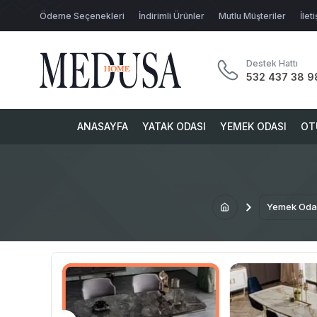
Ödeme Seçenekleri
İndirimli Ürünler
Mutlu Müşteriler
İlet
Destek Hattı
532 437 38 9
ANASAYFA
YATAK ODASI
YEMEK ODASI
OT
Yemek Oda
ALARI