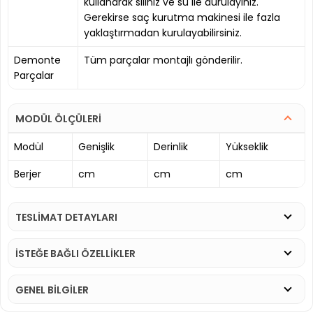
kullanarak siliniz ve su ile durulayınız.
Gerekirse saç kurutma makinesi ile fazla
yaklaştırmadan kurulayabilirsiniz.
Demonte
Tüm parçalar montajlı gönderilir.
Parçalar
MODÜL ÖLÇÜLERİ
Modül
Genişlik
Derinlik
Yükseklik
Berjer
cm
cm
cm
TESLİMAT DETAYLARI
İSTEĞE BAĞLI ÖZELLİKLER
GENEL BİLGİLER