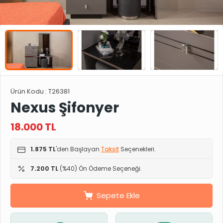
Ürün Kodu :
T26381
Nexus Şifonyer
18.000
TL
1.875 TL
'den Başlayan
Taksit
Seçenekleri.
7.200 TL
(%40) Ön Ödeme Seçeneği.
Sepete Ekle