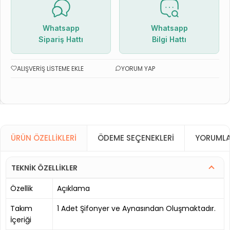
Whatsapp
Whatsapp
Sipariş Hattı
Bilgi Hattı
ALIŞVERIŞ LISTEME EKLE
YORUM YAP
ÜRÜN ÖZELLIKLERI
ÖDEME SEÇENEKLERI
YORUMLA
TEKNİK ÖZELLİKLER
Özellik
Açıklama
Takım
1 Adet Şifonyer ve Aynasından Oluşmaktadır.
İçeriği