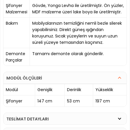
Şifonyer
Gövde, Yonga Levha ile üretilmiştir. Ön yüzler,
Malzemesi
MDF malzeme üzeri lake boya ile üretilmiştir.
Bakım
Mobilyalarınızın temizliğini nemli bezle silerek
yapabilirsiniz. Direkt güneş ışığından
koruyunuz. Sıcak yüzeylerin ve suyun uzun
süreli yüzeye temasından kaçınınız.
Demonte
Tamamı demonte olarak gönderilir.
Parçalar
MODÜL ÖLÇÜLERİ
Modül
Genişlik
Derinlik
Yükseklik
Şifonyer
147 cm
53 cm
197 cm
TESLİMAT DETAYLARI