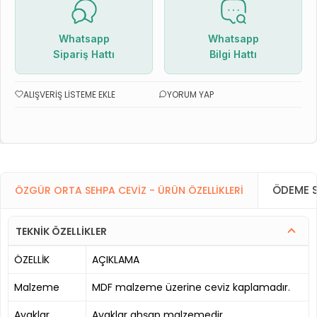
Whatsapp
Whatsapp
Sipariş Hattı
Bilgi Hattı
ALIŞVERIŞ LISTEME EKLE
YORUM YAP
ÖDEME S
ÖZGÜR ORTA SEHPA CEVIZ - ÜRÜN ÖZELLIKLERI
TEKNİK ÖZELLİKLER
ÖZELLİK
AÇIKLAMA
Malzeme
MDF malzeme üzerine ceviz kaplamadır.
Ayaklar
Ayaklar ahşap malzemedir.