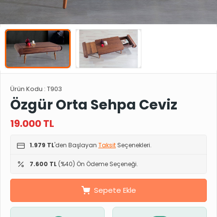
Ürün Kodu :
T903
Özgür Orta Sehpa Ceviz
19.000
TL
1.979 TL
'den Başlayan
Taksit
Seçenekleri.
7.600 TL
(%40) Ön Ödeme Seçeneği.
Sepete Ekle