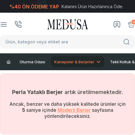
%40 ÖN ÖDEME YAP
Kalanını Ürün Hazırlanınca Öde.
T
-Soft
E-Ticaret
Sistemleriyle Hazırlanmıştır.
0
Oturma Odası
Kanepeler & Berjerler
Tekli Koltuk &
Perla Yataklı Berjer
artık üretilmemektedir.
Ancak, benzer ve daha yüksek kalitede ürünler için
4
saniye içinde
Modern Berjer
sayfasına
yönlendirileceksiniz.