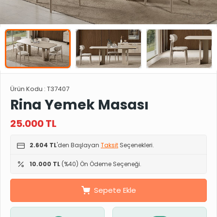
Ürün Kodu :
T37407
Rina Yemek Masası
25.000
TL
2.604 TL
'den Başlayan
Taksit
Seçenekleri.
10.000 TL
(%40) Ön Ödeme Seçeneği.
Sepete Ekle