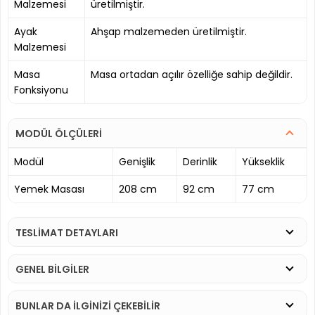
Malzemesi
üretilmiştir.
Ayak
Ahşap malzemeden üretilmiştir.
Malzemesi
Masa
Masa ortadan açılır özelliğe sahip değildir.
Fonksiyonu
MODÜL ÖLÇÜLERİ
Modül
Genişlik
Derinlik
Yükseklik
Yemek Masası
208 cm
92 cm
77 cm
TESLİMAT DETAYLARI
GENEL BİLGİLER
BUNLAR DA İLGINIZI ÇEKEBILIR