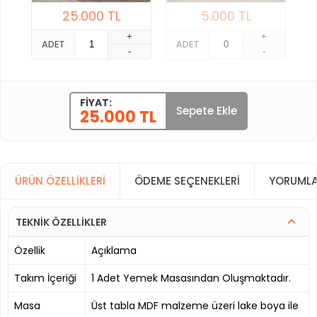
25.000
TL
5.000
TL
+
+
ADET
ADET
-
-
FIYAT:
Sepete Ekle
25.000 TL
ÜRÜN ÖZELLIKLERI
ÖDEME SEÇENEKLERI
YORUMLA
TEKNİK ÖZELLİKLER
Özellik
Açıklama
Takım İçeriği
1 Adet Yemek Masasından Oluşmaktadır.
Masa
Üst tabla MDF malzeme üzeri lake boya ile