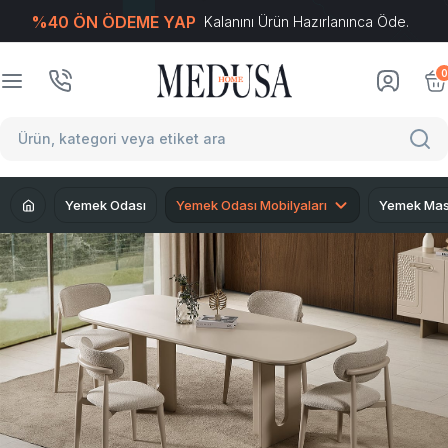
%40 ÖN ÖDEME YAP
Kalanını Ürün Hazırlanınca Öde.
T
-Soft
E-Ticaret
Sistemleriyle Hazırlanmıştır.
0
Yemek Odası
Yemek Odası Mobilyaları
Yemek Mas