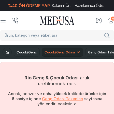
%40 ÖN ÖDEME YAP
Kalanını Ürün Hazırlanınca Öde.
T
-Soft
E-Ticaret
Sistemleriyle Hazırlanmıştır.
0
Çocuk/Genç
Çocuk/Genç Odası
Genç Odası Takı
Rio Genç & Çocuk Odası
artık
üretilmemektedir.
Ancak, benzer ve daha yüksek kalitede ürünler için
5
saniye içinde
Genç Odası Takımları
sayfasına
yönlendirileceksiniz.