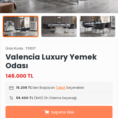
Ürün Kodu :
T31017
Valencia Luxury Yemek
Odası
146.000
TL
15.208 TL
'den Başlayan
Taksit
Seçenekleri.
58.400 TL
(%40) Ön Ödeme Seçeneği.
Sepete Ekle