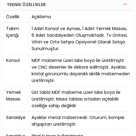
TEKNİK ÖZELLİKLER
Özellik
Açıklama
Takım
1 Adet Konsol ve Aynası, 1 Adet Yemek Masası,
İçeriği
6 Adet Sandalyeden Oluşmaktadır. Tv Ünitesi,
Vitrin ve Orta Sehpa Opsiyonel Olarak Satışa
Sunulmuştur.
Konsol
MDF malzeme üzeri lake boya ile üretilmiştir
ve CNC desenler ile dekore edilmiştir. Ayaklar,
kristal görünümlü dayanıklı akrilik malzemeden
üretilmiştir.
Yemek
Üst tabla MDF malzeme üzeri lake boya ile
Masası
üretilmiştir. Masa tablası ortadan açılabilir
özelliğe sahip değildir.
Sandalye
Ayaklar metal malzemedir. Oturum, komple
ahşaptan üretilmiştir.
Sandalye
İthal kumaş kullanılmıştır.