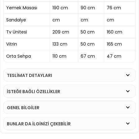
Yemek Masası
190 cm
90 cm
76 cm
Sandalye
cm
cm
cm
Tv Ünitesi
209 cm
50 cm
160 cm
Vitrin
133 cm
50 cm
165 cm
Orta Sehpa
110 cm
67 cm
47 cm
TESLİMAT DETAYLARI
İSTEĞE BAĞLI ÖZELLİKLER
GENEL BİLGİLER
BUNLAR DA İLGINIZI ÇEKEBILIR