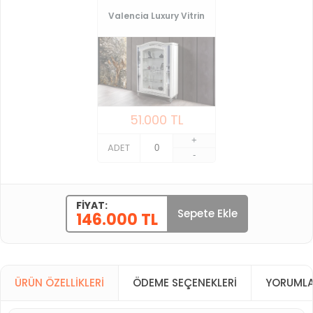
Valencia Luxury Vitrin
51.000
TL
+
ADET
-
FIYAT:
Sepete Ekle
146.000 TL
ÜRÜN ÖZELLIKLERI
ÖDEME SEÇENEKLERI
YORUMLA