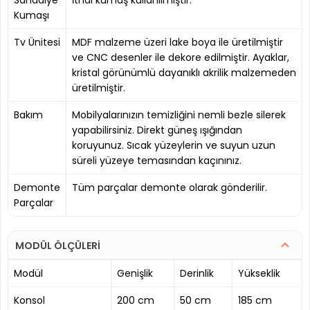
Kumaşı
Tv Ünitesi
MDF malzeme üzeri lake boya ile üretilmiştir
ve CNC desenler ile dekore edilmiştir. Ayaklar,
kristal görünümlü dayanıklı akrilik malzemeden
üretilmiştir.
Bakım
Mobilyalarınızın temizliğini nemli bezle silerek
yapabilirsiniz. Direkt güneş ışığından
koruyunuz. Sıcak yüzeylerin ve suyun uzun
süreli yüzeye temasından kaçınınız.
Demonte
Tüm parçalar demonte olarak gönderilir.
Parçalar
MODÜL ÖLÇÜLERİ
Modül
Genişlik
Derinlik
Yükseklik
Konsol
200 cm
50 cm
185 cm