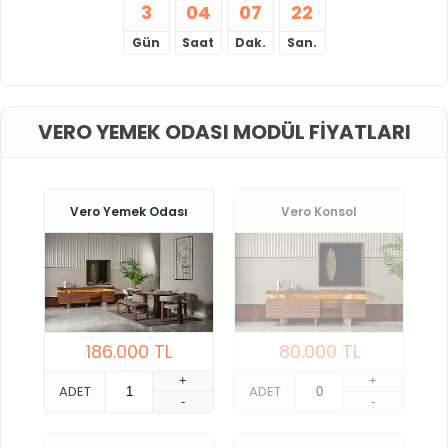
3
04
07
21
Gün
Saat
Dak.
San.
VERO YEMEK ODASI MODÜL FIYATLARI
Vero Yemek Odası
Vero Konsol
186.000
TL
80.000
TL
+
+
ADET
ADET
-
-