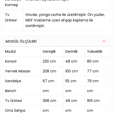
Kumaşı
Tv
Gövde, yonga Levha ile üretilmiştir. Ön yüzler,
Ünitesi
MDF malzeme üzeri ahşap kaplama ile
üretilmiştir.
MODÜL ÖLÇÜLERİ
Modül
Genişlik
Derinlik
Yükseklik
Konsol
230 cm
48 cm
80 cm
Yemek Masası
208 cm
100 cm
77 cm
Sandalye
67 cm
55 cm
79 cm
Bench
cm
cm
cm
Tv Ünitesi
368 cm
48 cm
169 cm
Orta Sehpa
cm
cm
cm