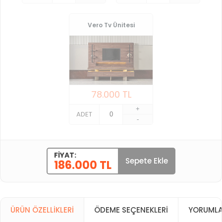
Vero Tv Ünitesi
78.000
TL
+
ADET
-
FIYAT:
Sepete Ekle
186.000 TL
ÜRÜN ÖZELLIKLERI
ÖDEME SEÇENEKLERI
YORUMLA