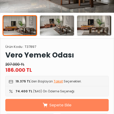
Ürün Kodu :
T37897
Vero Yemek Odası
207.000
TL
186.000
TL
19.375 TL
'den Başlayan
Taksit
Seçenekleri.
74.400 TL
(%40) Ön Ödeme Seçeneği.
Sepete Ekle