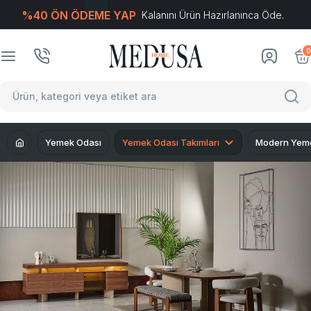
%40 ÖN ÖDEME YAP
Kalanını Ürün Hazırlanınca Öde.
T
-Soft
E-Ticaret
Sistemleriyle Hazırlanmıştır.
0
Yemek Odası
Yemek Odası Takımları
Modern Yeme