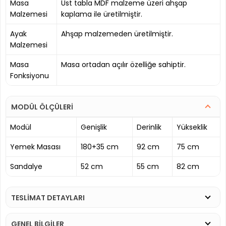
Masa
Üst tabla MDF malzeme üzeri ahşap
Malzemesi
kaplama ile üretilmiştir.
Ayak
Ahşap malzemeden üretilmiştir.
Malzemesi
Masa
Masa ortadan açılır özelliğe sahiptir.
Fonksiyonu
MODÜL ÖLÇÜLERİ
Modül
Genişlik
Derinlik
Yükseklik
Yemek Masası
180+35 cm
92 cm
75 cm
Sandalye
52 cm
55 cm
82 cm
TESLİMAT DETAYLARI
GENEL BİLGİLER