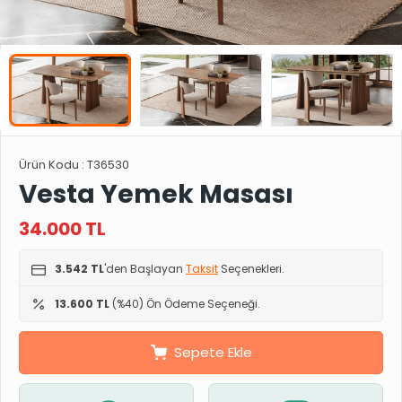
Ürün Kodu :
T36530
Vesta Yemek Masası
34.000
TL
3.542 TL
'den Başlayan
Taksit
Seçenekleri.
13.600 TL
(%40) Ön Ödeme Seçeneği.
Sepete Ekle