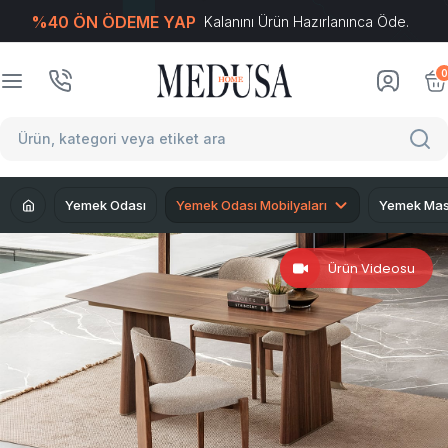
%40 ÖN ÖDEME YAP
Kalanını Ürün Hazırlanınca Öde.
T
-Soft
E-Ticaret
Sistemleriyle Hazırlanmıştır.
0
Yemek Odası
Yemek Odası Mobilyaları
Yemek Mas
Ürün Videosu