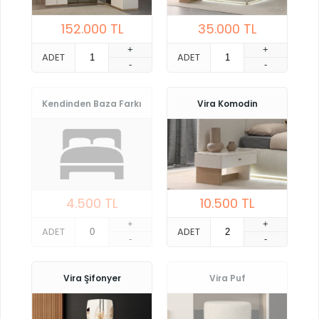
152.000
TL
35.000
TL
+
+
ADET
ADET
-
-
Kendinden Baza Farkı
Vira Komodin
4.500
TL
10.500
TL
+
+
ADET
ADET
-
-
Vira Şifonyer
Vira Puf