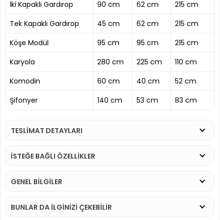
İki Kapaklı Gardırop
90 cm
62 cm
215 cm
Tek Kapaklı Gardırop
45 cm
62 cm
215 cm
Köşe Modül
95 cm
95 cm
215 cm
Karyola
280 cm
225 cm
110 cm
Komodin
60 cm
40 cm
52 cm
Şifonyer
140 cm
53 cm
83 cm
TESLİMAT DETAYLARI
İSTEĞE BAĞLI ÖZELLİKLER
GENEL BİLGİLER
BUNLAR DA İLGINIZI ÇEKEBILIR