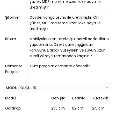
yüzler, MDF malzeme üzeri lake boya ile
üretilmiştir.
Şifonyer
Gövde, yonga Levha ile üretilmiştir. Ön
yüzler, MDF malzeme üzeri lake boya ile
üretilmiştir.
Bakım
Mobilyalarınızın temizliğini nemli bezle silerek
yapabilirsiniz. Direkt güneş ışığından
koruyunuz. Sıcak yüzeylerin ve suyun uzun
süreli yüzeye temasından kaçınınız.
Demonte
Tüm parçalar demonte gönderilir.
Parçalar
MODÜL ÖLÇÜLERİ
Modül
Genişlik
Derinlik
Yükseklik
Gardırop
255 cm
62 cm
215 cm