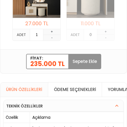
27.000
TL
11.000
TL
+
+
ADET
ADET
-
-
FIYAT:
Sepete Ekle
235.000 TL
ÜRÜN ÖZELLIKLERI
ÖDEME SEÇENEKLERI
YORUMLA
TEKNİK ÖZELLİKLER
Özellik
Açıklama