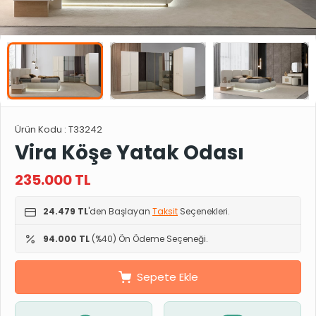
Ürün Kodu :
T33242
Vira Köşe Yatak Odası
235.000
TL
24.479 TL
'den Başlayan
Taksit
Seçenekleri.
94.000 TL
(%40) Ön Ödeme Seçeneği.
Sepete Ekle