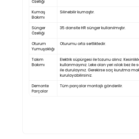
Özelliği
Kumaş
Silinebilir kumaştır.
Bakımı
Sünger
35 dansite HR sünger kullanılmıştır.
Özelliği
Oturum
Oturumu orta sertliktedir.
Yumuşaklığı
Takım
Elektrik süpürgesi ile tozunu alınız. Kesinl
Bakımı
kullanmayınız. Leke olan yeri ıslak bez ile 
ile durulayınız. Gerekirse saç kurutma ma
kurulayabilirsiniz.
Demonte
Tüm parçalar montajlı gönderilir.
Parçalar