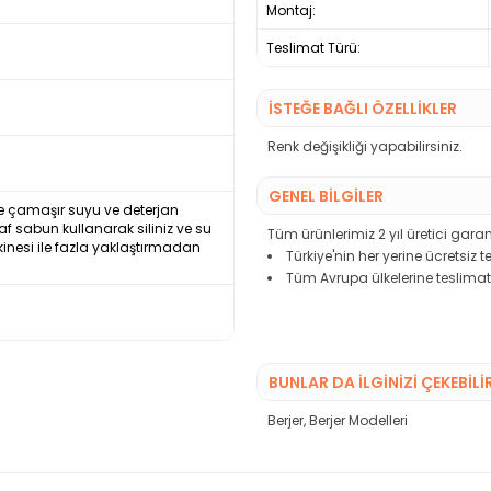
Montaj:
Teslimat Türü:
İSTEĞE BAĞLI ÖZELLİKLER
Renk değişikliği yapabilirsiniz.
GENEL BİLGİLER
ikle çamaşır suyu ve deterjan
saf sabun kullanarak siliniz ve su
Tüm ürünlerimiz 2 yıl üretici garant
kinesi ile fazla yaklaştırmadan
Türkiye'nin her yerine ücretsiz 
Tüm Avrupa ülkelerine teslimat
BUNLAR DA İLGINIZI ÇEKEBILI
Berjer
,
Berjer Modelleri