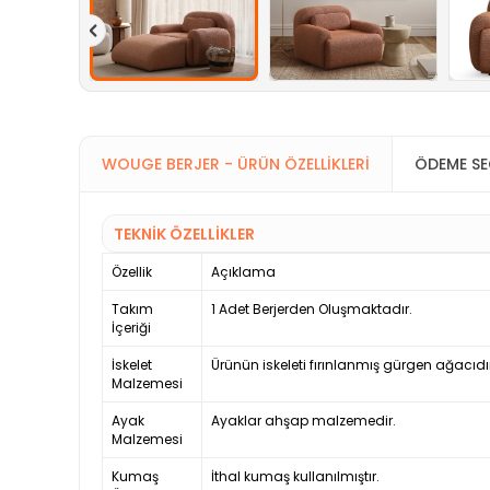
WOUGE BERJER - ÜRÜN ÖZELLIKLERI
ÖDEME SE
TEKNİK ÖZELLİKLER
Özellik
Açıklama
Takım
1 Adet Berjerden Oluşmaktadır.
İçeriği
İskelet
Ürünün iskeleti fırınlanmış gürgen ağacıdı
Malzemesi
Ayak
Ayaklar ahşap malzemedir.
Malzemesi
Kumaş
İthal kumaş kullanılmıştır.