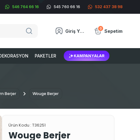
546 764 66 16
545 760 66 16
532 437 38 98
0
Giriş Yap
Sepetim
DEKORASYON
PAKETLER
KAMPANYALAR
n Berjer
Wouge Berjer
Ürün Kodu :
T36251
Wouge Berjer