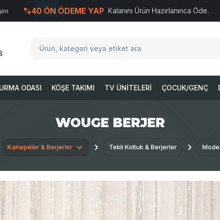
%40 ÖN ÖDEME YAP
Kalanını Ürün Hazırlanınca Öde.
işim
T
-Soft
E-Ticaret
Sistemleriyle Hazırlanmıştır.
8
URMA ODASI
KÖŞE TAKIMI
TV ÜNITELERI
ÇOCUK/GENÇ
WOUGE BERJER
Kanepeler & Berjerler
Tekli Koltuk & Berjerler
Moder