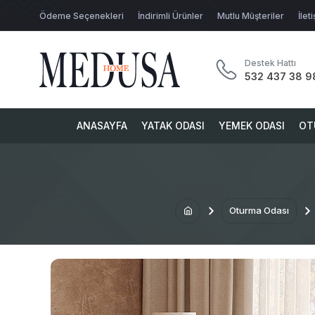
Ödeme Seçenekleri
İndirimli Ürünler
Mutlu Müşteriler
İlet
Destek Hattı
532 437 38 9
ANASAYFA
YATAK ODASI
YEMEK ODASI
OT
Oturma Odası