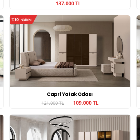
137.000 TL
%10
INDIRIM
Capri Yatak Odası
109.000 TL
121.000 TL