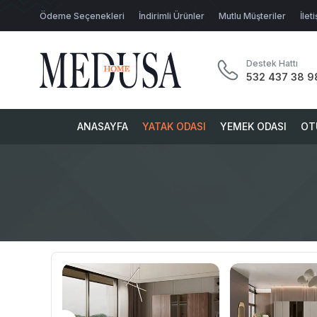
Ödeme Seçenekleri
İndirimli Ürünler
Mutlu Müşteriler
İlet
Destek Hattı
532 437 38 9
ANASAYFA
YATAK ODASI
YEMEK ODASI
OT