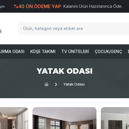
%40 ÖN ÖDEME YAP
Kalanını Ürün Hazırlanınca Öde.
işim
T
-Soft
E-Ticaret
Sistemleriyle Hazırlanmıştır.
8
URMA ODASI
KÖŞE TAKIMI
TV ÜNITELERI
ÇOCUK/GENÇ
YATAK ODASI
Yatak Odası