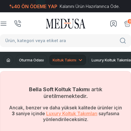
%40 ÖN ÖDEME YAP
Kalanını Ürün Hazırlanınca Öde.
T
-Soft
E-Ticaret
Sistemleriyle Hazırlanmıştır.
0
Oturma Odası
Koltuk Takımı
Luxury Koltuk Takımla
Bella Soft Koltuk Takımı
artık
üretilmemektedir.
Ancak, benzer ve daha yüksek kalitede ürünler için
2
saniye içinde
Luxury Koltuk Takımları
sayfasına
yönlendirileceksiniz.