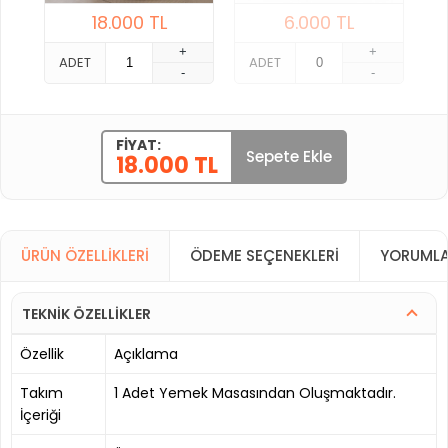
18.000
TL
6.000
TL
+
+
ADET
ADET
-
-
FIYAT:
Sepete Ekle
18.000 TL
ÜRÜN ÖZELLIKLERI
ÖDEME SEÇENEKLERI
YORUMLA
TEKNİK ÖZELLİKLER
Özellik
Açıklama
Takım
1 Adet Yemek Masasından Oluşmaktadır.
İçeriği