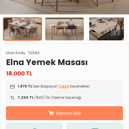
Ürün Kodu :
T21143
Elna Yemek Masası
18.000
TL
1.875 TL
'den Başlayan
Taksit
Seçenekleri.
7.200 TL
(%40) Ön Ödeme Seçeneği.
Sepete Ekle