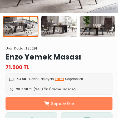
Ürün Kodu :
T30291
Enzo Yemek Masası
71.500
TL
7.448 TL
'den Başlayan
Taksit
Seçenekleri.
28.600 TL
(%40) Ön Ödeme Seçeneği.
Sepete Ekle