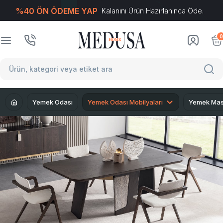
%40 ÖN ÖDEME YAP
Kalanını Ürün Hazırlanınca Öde.
T
-Soft
E-Ticaret
Sistemleriyle Hazırlanmıştır.
0
Yemek Odası
Yemek Odası Mobilyaları
Yemek Mas