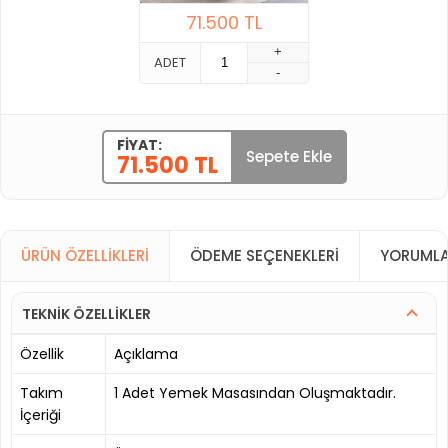
71.500
TL
+
ADET
-
FIYAT:
Sepete Ekle
71.500 TL
ÜRÜN ÖZELLIKLERI
ÖDEME SEÇENEKLERI
YORUMLA
TEKNİK ÖZELLİKLER
Özellik
Açıklama
Takım
1 Adet Yemek Masasından Oluşmaktadır.
İçeriği