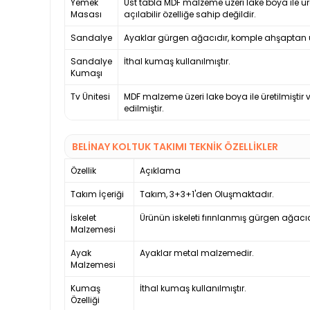
Yemek
Üst tabla MDF malzeme üzeri lake boya ile ür
Masası
açılabilir özelliğe sahip değildir.
Sandalye
Ayaklar gürgen ağacıdır, komple ahşaptan ür
Sandalye
İthal kumaş kullanılmıştır.
Kumaşı
Tv Ünitesi
MDF malzeme üzeri lake boya ile üretilmiştir 
edilmiştir.
BELINAY KOLTUK TAKIMI TEKNİK ÖZELLİKLER
Özellik
Açıklama
Takım İçeriği
Takım, 3+3+1'den Oluşmaktadır.
İskelet
Ürünün iskeleti fırınlanmış gürgen ağacıd
Malzemesi
Ayak
Ayaklar metal malzemedir.
Malzemesi
Kumaş
İthal kumaş kullanılmıştır.
Özelliği