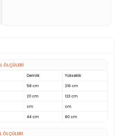
L ÖLÇÜLERİ
Derinlik
Yükseklik
58 cm
216 cm
211 cm
123 cm
cm
cm
44 cm
80 cm
 ÖLÇÜLERİ