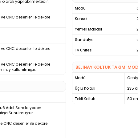
ı olarak yapılabilmektedir.
Modül
r ve CNC desenler ile dekore
Konsol
Yemek Masası
Sandalye
r ve CNC desenler ile dekore
Tv Ünitesi
r ve CNC desenler ile dekore
BELINAY KOLTUK TAKIMI MOD
 ray kullanılmıştır.
Modül
Genişl
Üçlü Koltuk
235 
Tekli Koltuk
80 c
sı, 6 Adet Sandalyeden
atışa Sunulmuştur.
ve CNC desenler ile dekore