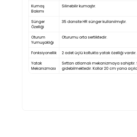
Kumaş
Silinebilir kumaştır.
Bakımı
Sünger
35 dansite HR sünger kullanılmıştır.
Özelliği
Oturum
Oturumu orta sertliktedir.
Yumuşaklığı
Fonksiyonellik
2 adet üçlü koltukta yatak özelliği vardır.
Yatak
Sırttan atlamalı mekanizmaya sahiptir. S
Mekanizması
gidebilmektedir. Kollar 20 cm yana açıla