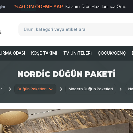
%40 ÖN ÖDEME YAP
Kalanını Ürün Hazırlanınca Öde.
işim
T
-Soft
E-Ticaret
Sistemleriyle Hazırlanmıştır.
8
URMA ODASI
KÖŞE TAKIMI
TV ÜNITELERI
ÇOCUK/GENÇ
NORDIC DÜĞÜN PAKETI
er
Düğün Paketleri
Modern Düğün Paketleri
No