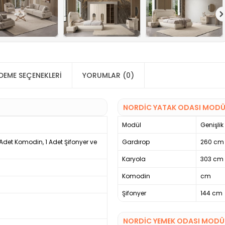
DEME SEÇENEKLERI
YORUMLAR (0)
NORDIC YATAK ODASI MODÜ
Modül
Genişlik
2 Adet Komodin, 1 Adet Şifonyer ve
Gardırop
260 cm
Karyola
303 cm
Komodin
cm
Şifonyer
144 cm
NORDIC YEMEK ODASI MODÜL