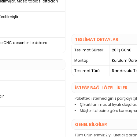
etilmiştir. Masa tablası ortadan
etilmiştir.
TESLİMAT DETAYLARI
ve CNC desenler ile dekore
Teslimat Süresi:
20 İş Günü
Montaj:
Kurulum Ücre
Teslimat Türü:
Randevulu Te
İSTEĞE BAĞLI ÖZELLİKLER
ır.
Paketteki istemediğiniz parçayı çık
Çıkartılan modül fiyatı düşülür.
Müşteri talebine göre kumaş ren
GENEL BİLGİLER
Tüm ürünlerimiz 2 yıl üretici garant