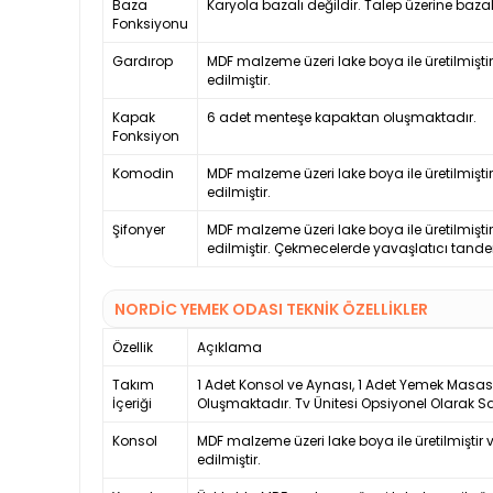
Baza
Karyola bazalı değildir. Talep üzerine bazal
Fonksiyonu
Gardırop
MDF malzeme üzeri lake boya ile üretilmişti
edilmiştir.
Kapak
6 adet menteşe kapaktan oluşmaktadır.
Fonksiyon
Komodin
MDF malzeme üzeri lake boya ile üretilmişti
edilmiştir.
Şifonyer
MDF malzeme üzeri lake boya ile üretilmişti
edilmiştir. Çekmecelerde yavaşlatıcı tandem
NORDIC YEMEK ODASI TEKNİK ÖZELLİKLER
Özellik
Açıklama
Takım
1 Adet Konsol ve Aynası, 1 Adet Yemek Masa
İçeriği
Oluşmaktadır. Tv Ünitesi Opsiyonel Olarak S
Konsol
MDF malzeme üzeri lake boya ile üretilmiştir 
edilmiştir.