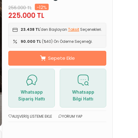
-12%
256.000
TL
225.000
TL
23.438 TL
'den Başlayan
Taksit
Seçenekleri.
90.000 TL
(%40) Ön Ödeme Seçeneği.
Sepete Ekle
Whatsapp
Whatsapp
Sipariş Hattı
Bilgi Hattı
ALIŞVERIŞ LISTEME EKLE
YORUM YAP