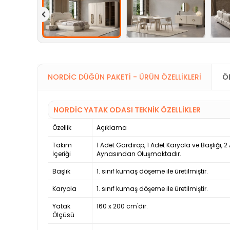
NORDIC DÜĞÜN PAKETI - ÜRÜN ÖZELLIKLERI
Ö
NORDIC YATAK ODASI TEKNİK ÖZELLİKLER
Özellik
Açıklama
Takım
1 Adet Gardırop, 1 Adet Karyola ve Başlığı, 
İçeriği
Aynasından Oluşmaktadır.
Başlık
1. sınıf kumaş döşeme ile üretilmiştir.
Karyola
1. sınıf kumaş döşeme ile üretilmiştir.
Yatak
160 x 200 cm'dir.
Ölçüsü