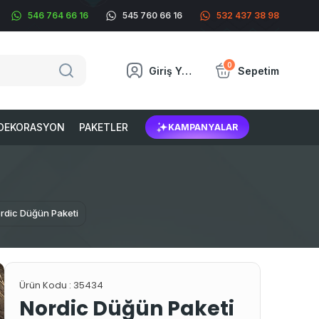
546 764 66 16
545 760 66 16
532 437 38 98
0
Giriş Yap
Sepetim
DEKORASYON
PAKETLER
KAMPANYALAR
rdic Düğün Paketi
Ürün Kodu :
35434
Nordic Düğün Paketi