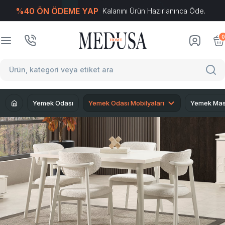
%40 ÖN ÖDEME YAP
Kalanını Ürün Hazırlanınca Öde.
T
-Soft
E-Ticaret
Sistemleriyle Hazırlanmıştır.
0
Yemek Odası
Yemek Odası Mobilyaları
Yemek Mas