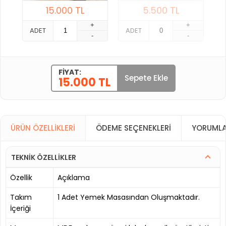
15.000
TL
5.500
TL
+
+
ADET
ADET
-
-
FIYAT:
Sepete Ekle
15.000 TL
ÜRÜN ÖZELLIKLERI
ÖDEME SEÇENEKLERI
YORUMLA
TEKNİK ÖZELLİKLER
Özellik
Açıklama
Takım
1 Adet Yemek Masasından Oluşmaktadır.
İçeriği