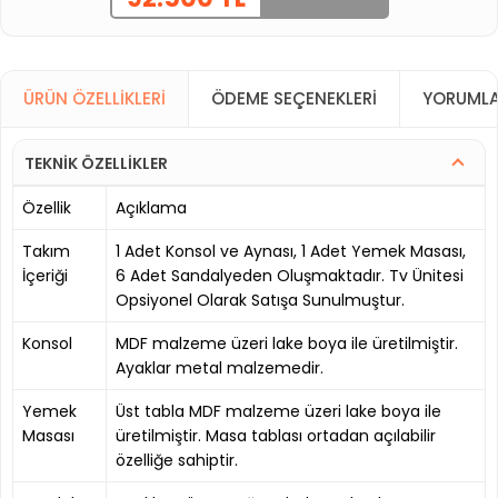
ÜRÜN ÖZELLIKLERI
ÖDEME SEÇENEKLERI
YORUMLA
TEKNİK ÖZELLİKLER
Özellik
Açıklama
Takım
1 Adet Konsol ve Aynası, 1 Adet Yemek Masası,
İçeriği
6 Adet Sandalyeden Oluşmaktadır. Tv Ünitesi
Opsiyonel Olarak Satışa Sunulmuştur.
Konsol
MDF malzeme üzeri lake boya ile üretilmiştir.
Ayaklar metal malzemedir.
Yemek
Üst tabla MDF malzeme üzeri lake boya ile
Masası
üretilmiştir. Masa tablası ortadan açılabilir
özelliğe sahiptir.