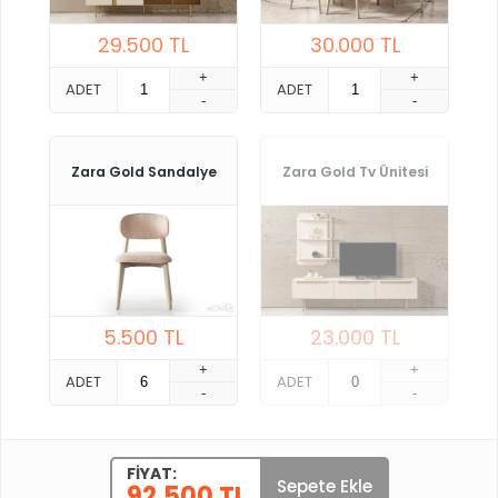
29.500
TL
30.000
TL
+
+
ADET
ADET
-
-
Zara Gold Sandalye
Zara Gold Tv Ünitesi
5.500
TL
23.000
TL
+
+
ADET
ADET
-
-
FIYAT:
Sepete Ekle
92.500 TL