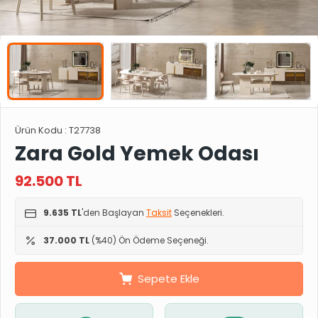
Ürün Kodu :
T27738
Zara Gold Yemek Odası
92.500
TL
9.635 TL
'den Başlayan
Taksit
Seçenekleri.
37.000 TL
(%40) Ön Ödeme Seçeneği.
Sepete Ekle