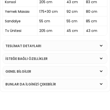
Konsol
205 cm
43 cm
83 cm
Yemek Masası
175+30 cm
92 cm
80 cm
Sandalye
55 cm
55 cm
85 cm
Tv Ünitesi
205 cm
45 cm
43 cm
TESLİMAT DETAYLARI
İSTEĞE BAĞLI ÖZELLİKLER
GENEL BİLGİLER
BUNLAR DA İLGINIZI ÇEKEBILIR