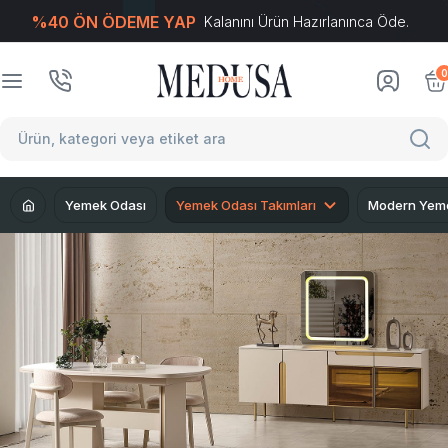
%40 ÖN ÖDEME YAP
Kalanını Ürün Hazırlanınca Öde.
T
-Soft
E-Ticaret
Sistemleriyle Hazırlanmıştır.
0
Yemek Odası
Yemek Odası Takımları
Modern Yeme